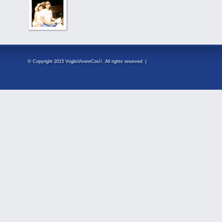
© Copyright 2015 VoglioVivereCosì!. All rights reserved. |