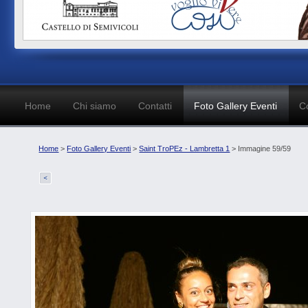
Home
Chi siamo
Contatti
Foto Gallery Eventi
C
Home
>
Foto Gallery Eventi
>
Saint TroPEz - Lambretta 1
> Immagine 59/59