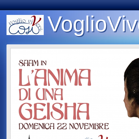
VoglioViv