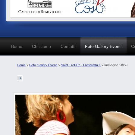
Home
Chi siamo
Contatti
Foto Gallery Eventi
C
Home
>
Foto Gallery Eventi
>
Saint TroPEz - Lambretta 1
> Immagine 50/59