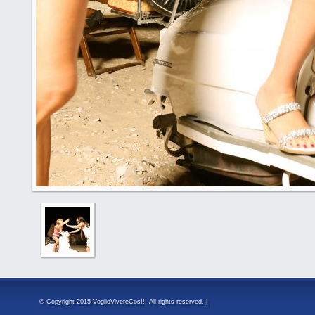
© Copyright 2015 VoglioVivereCosì!. All rights reserved. |