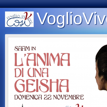
VoglioViv