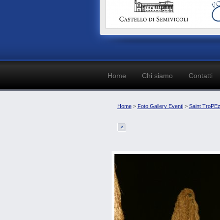
Home
Chi siamo
Contatti
Home
>
Foto Gallery Eventi
>
Saint TroPEz