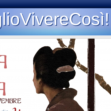
lioVivereCosì!