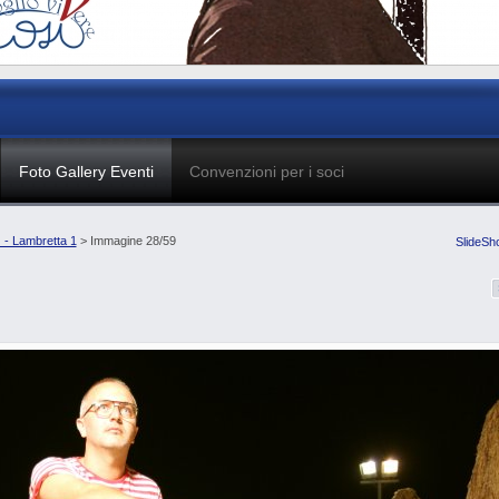
Foto Gallery Eventi
Convenzioni per i soci
 - Lambretta 1
> Immagine 28/59
SlideSh