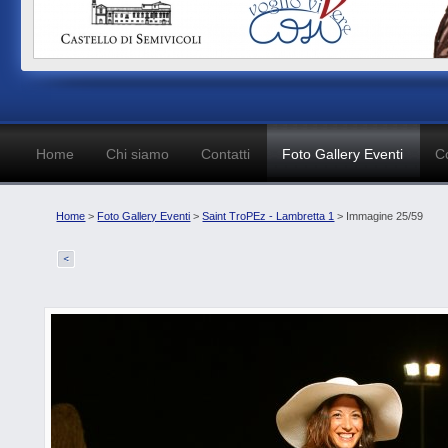
Home
Chi siamo
Contatti
Foto Gallery Eventi
C
Home
>
Foto Gallery Eventi
>
Saint TroPEz - Lambretta 1
> Immagine 25/59