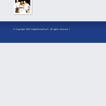
© Copyright 2015 VoglioVivereCosì!. All rights reserved. |