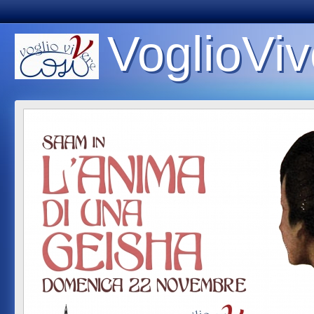
VoglioViv