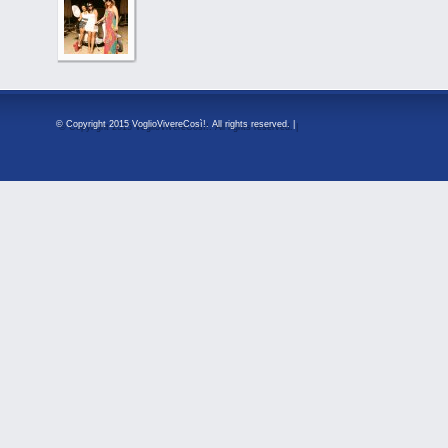
© Copyright 2015 VoglioVivereCosì!. All rights reserved. |