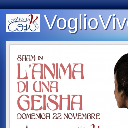
VoglioViv