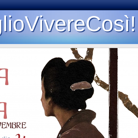
lioVivereCosì!