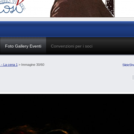
Foto Gallery Eventi
Convenzioni per i soci
 - La cena 1
> Immagine 30/60
SlideSh