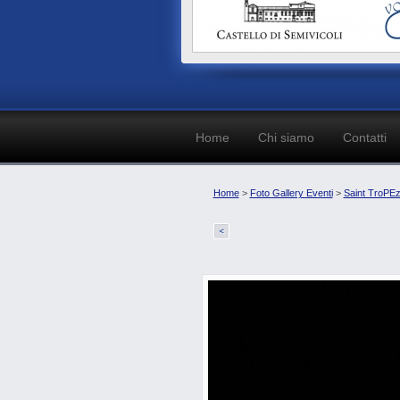
Home
Chi siamo
Contatti
Home
>
Foto Gallery Eventi
>
Saint TroPEz