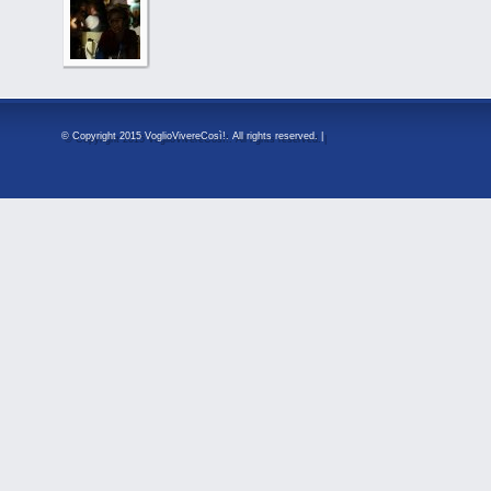
© Copyright 2015 VoglioVivereCosì!. All rights reserved. |