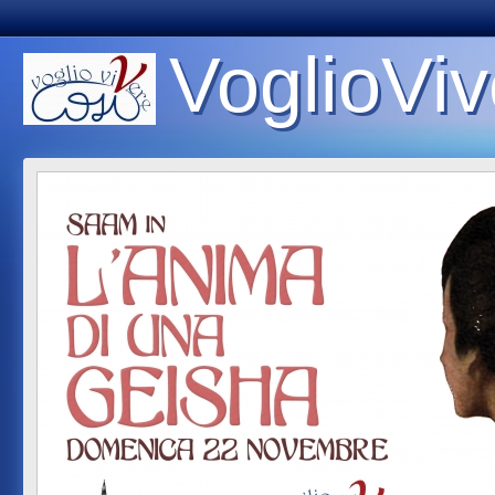
VoglioViv