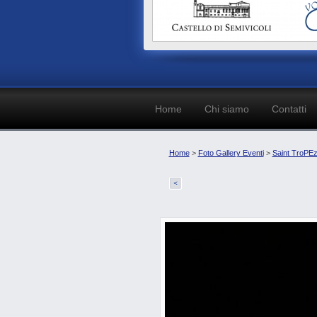
Home
Chi siamo
Contatti
Home
>
Foto Gallery Eventi
>
Saint TroPEz