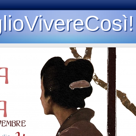
lioVivereCosì!